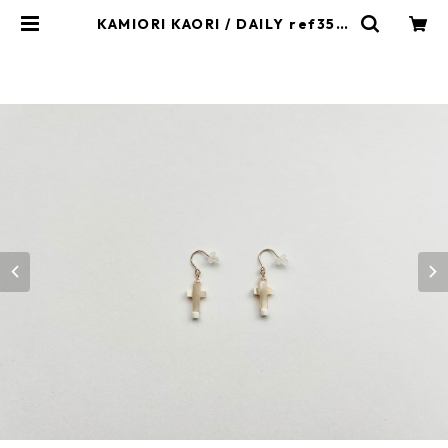
KAMIORI KAORI / DAILY ref35 p
ierces | kamiorikaori