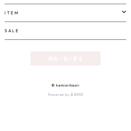
KAMIORI KAORI
I T E M
TOWAVASE
ACCESSORY
S A L E
PIERCE
tamas
CLOTHES
商品一覧に戻る
EARRING/EAR-CUFF
sugri
HAT
NECKLACE
la fleur
BAG
© kamiorikaori
Powered by
BRACELET
FOR flower of romance
HOUSEHOLD GOODS
RING
nemunemu
MUSIC
BROOCH