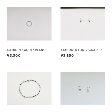
KAMIORI KAORI / BLANCLAI
KAMIORI KAORI / GRAIN RE
TEUX RING
F15 PIERCES
¥3,300
¥3,850