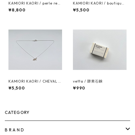
KAMIORI KAORI / perle ref1
KAMIORI KAORI / boutique
0 necklace /dark brown
pierces / Rhodochrosite
¥8,800
¥5,500
KAMIORI KAORI / CHEVAL R
vetta / 酵素石鹸
EF2 necklace
¥5,500
¥990
CATEGORY
B R A N D