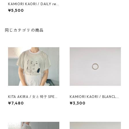
KAMIORI KAORI / DAILY ref
35 pierces
¥5,500
同じカテゴリの商品
KITA AKIRA / 女と椅子 SPECI
KAMIORI KAORI / BLANCLAI
AL BOX
TEUX RING
¥7,480
¥3,300