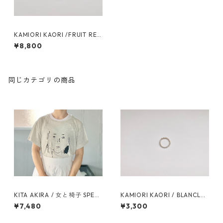
KAMIORI KAORI /FRUIT REF
17 EAR CUFF
¥8,800
同じカテゴリの商品
KITA AKIRA / 女と椅子 SPECI
KAMIORI KAORI / BLANCLAI
AL BOX
TEUX RING
¥7,480
¥3,300