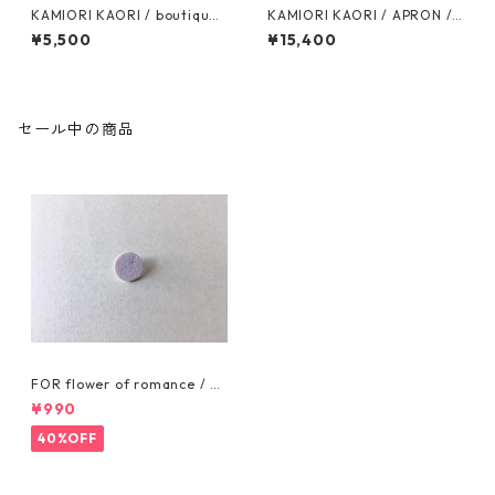
KAMIORI KAORI / boutique
KAMIORI KAORI / APRON /
pierces / Rhodochrosite
white
¥5,500
¥15,400
セール中の商品
FOR flower of romance / PI
N BADGE
¥990
40%OFF