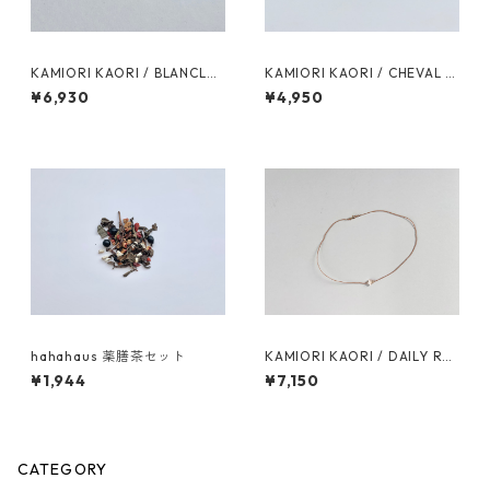
KAMIORI KAORI / BLANCLAI
KAMIORI KAORI / CHEVAL R
TEUX REF13 BRACELET / col.
EF3 PIERCE
¥6,930
¥4,950
white
hahahaus 薬膳茶セット
KAMIORI KAORI / DAILY REF
45 NECKLACE
¥1,944
¥7,150
CATEGORY