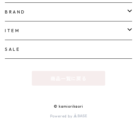
B R A N D
KAMIORI KAORI
I T E M
TOWAVASE
ACCESSORY
S A L E
PIERCE
tamas
CLOTHES
商品一覧に戻る
EARRING/EAR-CUFF
sugri
HAT
NECKLACE
la fleur
BAG
© kamiorikaori
Powered by
BRACELET
FOR flower of romance
HOUSEHOLD GOODS
RING