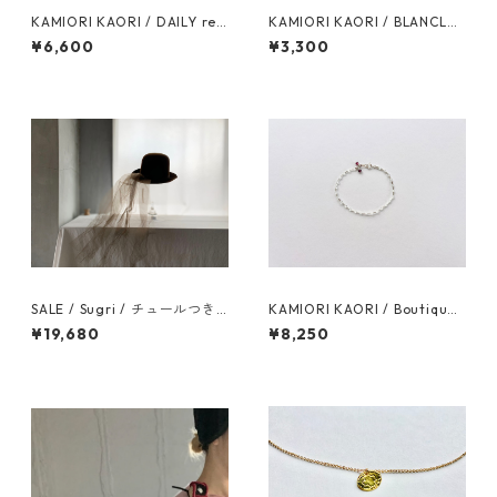
KAMIORI KAORI / DAILY ref
KAMIORI KAORI / BLANCLAI
48 PIERCE / 10K
TEUX RING
¥6,600
¥3,300
SALE / Sugri / チュールつき
KAMIORI KAORI / Boutique
ハット
crystal bracelet / silver
¥19,680
¥8,250