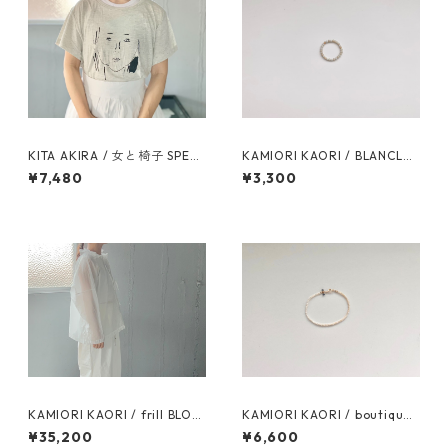
KITA AKIRA / 女と椅子 SPECI
KAMIORI KAORI / BLANCLAI
AL BOX
TEUX RING
¥7,480
¥3,300
KAMIORI KAORI / frill BLOU
KAMIORI KAORI / boutique
SE / white
pearl bracelet / blue
¥35,200
¥6,600