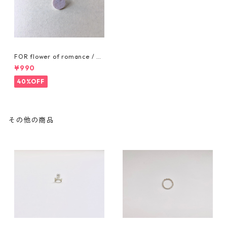
FOR flower of romance / PI
N BADGE
¥990
40%OFF
その他の商品