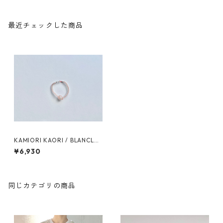
最近チェックした商品
KAMIORI KAORI / BLANCLAI
TEUX REF13 BRACELET / col.
¥6,930
L.PINK
同じカテゴリの商品