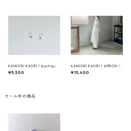
KAMIORI KAORI / boutique
KAMIORI KAORI / APRON /
pierces / Rhodochrosite
white
¥5,500
¥15,400
セール中の商品