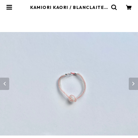
KAMIORI KAORI / BLANCLAITEU
X REF13 BRACELET / col.L.PINK
| kamiorikaori