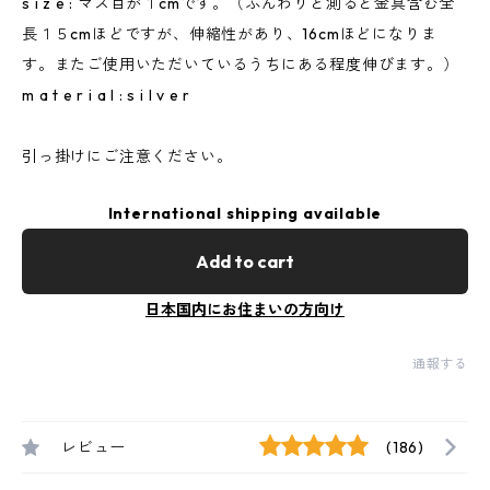
s i z e : マス目が１cmです。（ふんわりと測ると金具含む全
長１５cmほどですが、伸縮性があり、16cmほどになりま
す。またご使用いただいているうちにある程度伸びます。）
m a t e r i a l : s i l v e r
引っ掛けにご注意ください。
International shipping available
Add to cart
日本国内にお住まいの方向け
通報する
レビュー
(186)