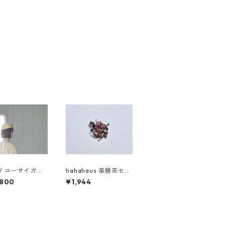
i / コーサイガー
hahahaus 薬膳茶セッ
/ 水玉ネイビー
ト
,800
¥1,944