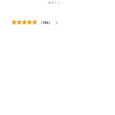
通報する
(186)