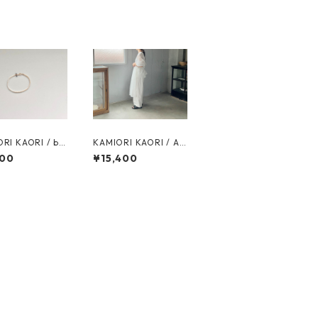
RI KAORI / bo
KAMIORI KAORI / AP
e pearl bracele
RON / white
600
¥15,400
ue