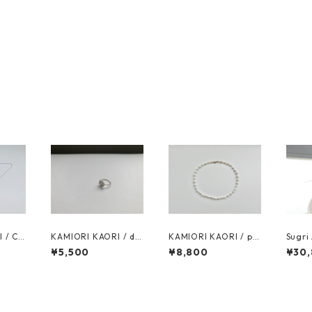
 / CH
KAMIORI KAORI / dai
KAMIORI KAORI / pe
Sugr
klace
ly REF28 RING
rle ref8 necklace
デン 
¥5,500
¥8,800
¥30