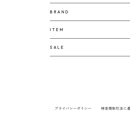
B R A N D
KAMIORI KAORI
I T E M
TOWAVASE
ACCESSORY
S A L E
PIERCE
tamas
CLOTHES
EARRING/EAR-CUFF
sugri
HAT
NECKLACE
la fleur
BAG
プライバシーポリシー
特定商取引法に
BRACELET
FOR flower of romance
HOUSEHOLD GOODS
RING