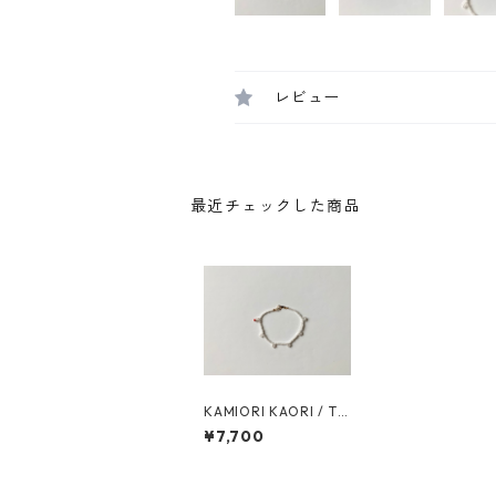
レビュー
最近チェックした商品
KAMIORI KAORI / Tr
anslucide REF12 bra
¥7,700
celet