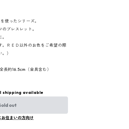
透明の石を使ったシリーズ。
ツのブレスレット。
に。
す。ＲＥＤ以外のお色をご希望の際
い。）
mm、全長約16.5cm（金具含む）
l shipping available
Sold out
にお住まいの方向け