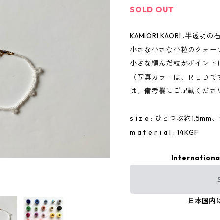
SOLD OUT
KAMIORI KAORI .半
小さな小さな小粒のクォー
小さな編んだ粒がポイント
（写真カラーは、ＲＥＤで
は、備考欄にご記載くださ
s i z e : ひとつぶ約1.5
m a t e r i a l : 14KGF
Internationa
日本国内