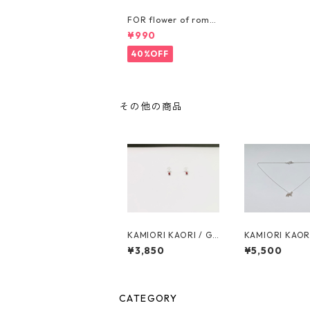
FOR flower of roma
nce / PIN BADGE
¥990
40%OFF
その他の商品
KAMIORI KAORI / GR
KAMIORI KAORI
AIN REF15 PIERCES
EVAL REF2 nec
¥3,850
¥5,500
CATEGORY