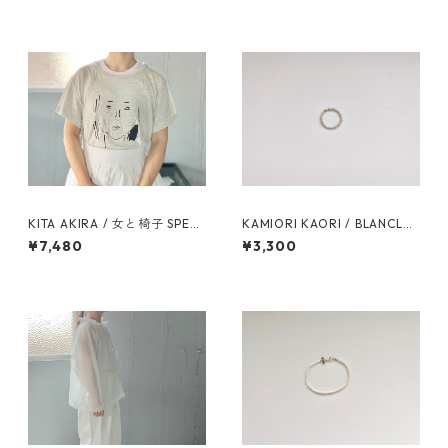
KITA AKIRA / 女と椅子 SPECI
KAMIORI KAORI / BLANCLAI
AL BOX
TEUX RING
¥7,480
¥3,300