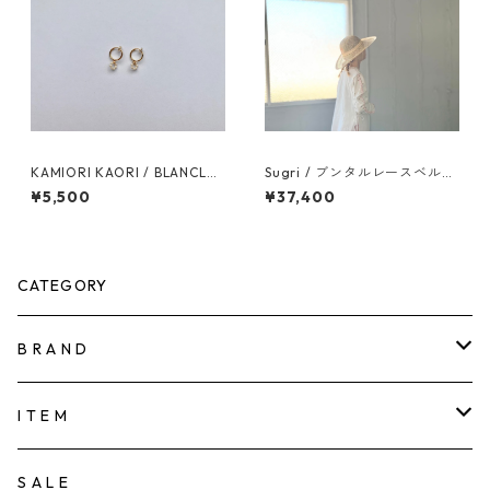
KAMIORI KAORI / BLANCLAI
Sugri / ブンタルレースベルト
TEUX REF7 EARRINGS
タイプ
¥5,500
¥37,400
CATEGORY
B R A N D
KAMIORI KAORI
I T E M
TOWAVASE
ACCESSORY
S A L E