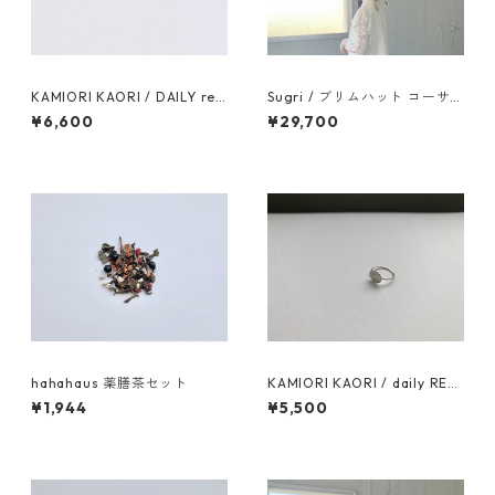
KAMIORI KAORI / DAILY ref
Sugri / ブリムハット コーサ
48 PIERCE / 10K
イ麦三つ編み
¥6,600
¥29,700
hahahaus 薬膳茶セット
KAMIORI KAORI / daily REF
28 RING
¥1,944
¥5,500