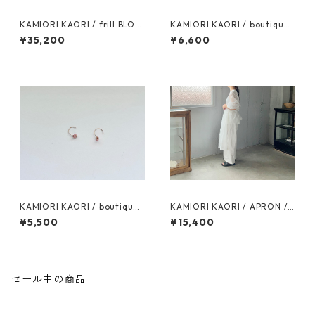
KAMIORI KAORI / frill BLOU
KAMIORI KAORI / boutique
SE / white
pearl bracelet / blue
¥35,200
¥6,600
KAMIORI KAORI / boutique
KAMIORI KAORI / APRON /
pierces / Rhodochrosite
white
¥5,500
¥15,400
セール中の商品