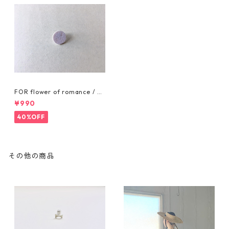
FOR flower of romance / PI
N BADGE
¥990
40%OFF
その他の商品