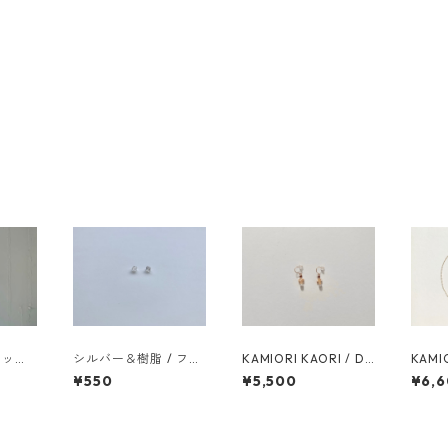
ムハット
シルバー＆樹脂 / フラ
KAMIORI KAORI / DA
KAMIO
編み
ワー キャッチ
ILY ref46 pierces
AIN R
¥550
¥5,500
¥6,