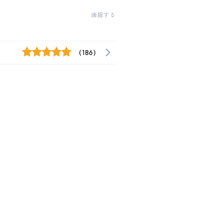
通報する
(186)