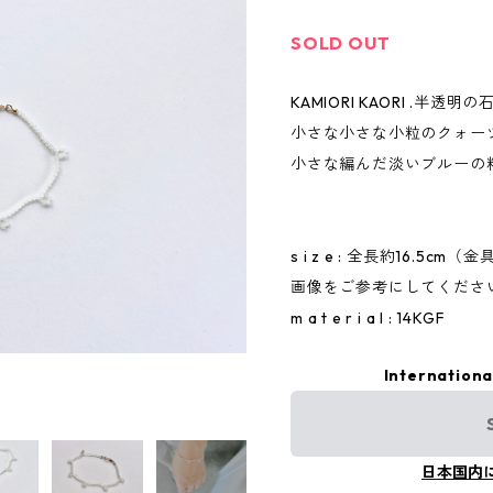
SOLD OUT
KAMIORI KAORI .半
小さな小さな小粒のクォー
小さな編んだ淡いブルーの
s i z e : 全長約16.
画像をご参考にしてくださ
m a t e r i a l : 14KGF
Internationa
日本国内