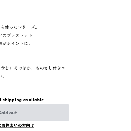
透明の石を使ったシリーズ。
ツのブレスレット。
粒がポイントに。
5cm（金具含む）そのほか、ものさし付きの
い。
l shipping available
Sold out
にお住まいの方向け