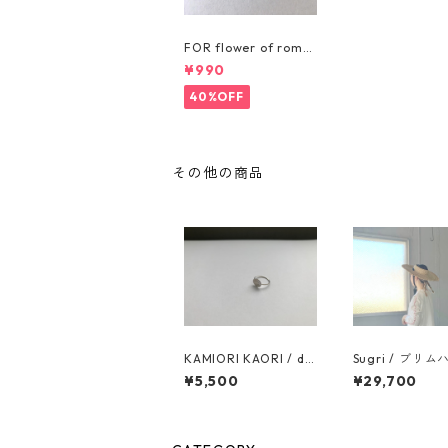
FOR flower of roma
nce / PIN BADGE
¥990
40%OFF
その他の商品
KAMIORI KAORI / dai
Sugri / ブリ
ly REF28 RING
コーサイ麦三つ
¥5,500
¥29,700