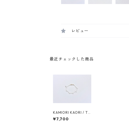
レビュー
最近チェックした商品
KAMIORI KAORI / Tr
anslucide REF12 bra
¥7,700
celet / col.blue