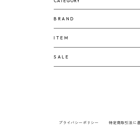
CATEGORY
B R A N D
KAMIORI KAORI
I T E M
TOWAVASE
ACCESSORY
S A L E
PIERCE
tamas
CLOTHES
EARRING/EAR-CUFF
sugri
HAT
NECKLACE
la fleur
BAG
プライバシーポリシー
特定商取引法に
BRACELET
FOR flower of romance
HOUSEHOLD GOODS