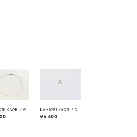
RI KAORI / GR
KAMIORI KAORI / DA
EF58 NECKLACE
ILY ref48 PIERCE / 1
600
¥6,600
0K