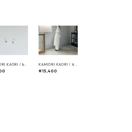
RI KAORI / bo
KAMIORI KAORI / AP
e pierces / Rho
RON / white
00
¥15,400
osite