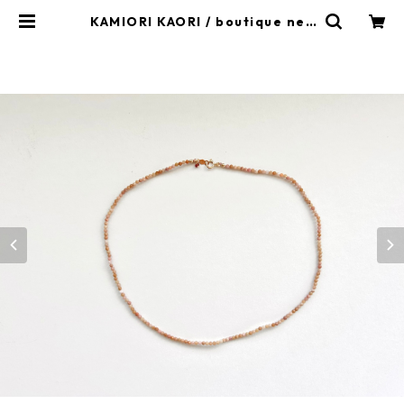
KAMIORI KAORI / boutique nec
klace / nude pink | kamiorikao
ri