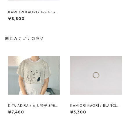
KAMIORI KAORI / boutique
necklace / nude pink
¥8,800
同じカテゴリの商品
KITA AKIRA / 女と椅子 SPECI
KAMIORI KAORI / BLANCLAI
AL BOX
TEUX RING
¥7,480
¥3,300