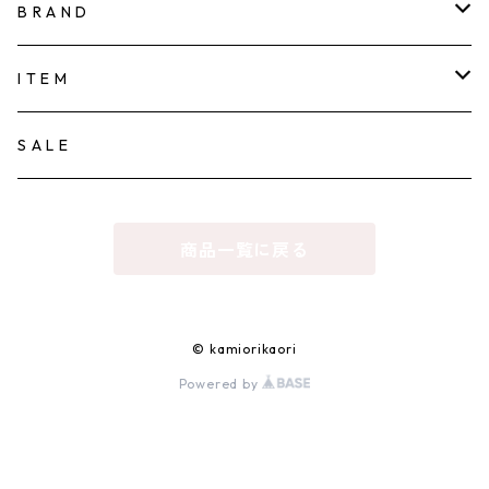
B R A N D
KAMIORI KAORI
I T E M
TOWAVASE
ACCESSORY
S A L E
PIERCE
tamas
CLOTHES
商品一覧に戻る
EARRING/EAR-CUFF
sugri
HAT
NECKLACE
la fleur
BAG
© kamiorikaori
Powered by
BRACELET
FOR flower of romance
HOUSEHOLD GOODS
RING
nemunemu
MUSIC