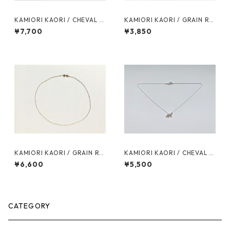
KAMIORI KAORI / CHEVAL R
KAMIORI KAORI / GRAIN RE
EF4 necklace
F15 PIERCES
¥7,700
¥3,850
KAMIORI KAORI / GRAIN RE
KAMIORI KAORI / CHEVAL R
F58 NECKLACE
EF2 necklace
¥6,600
¥5,500
CATEGORY