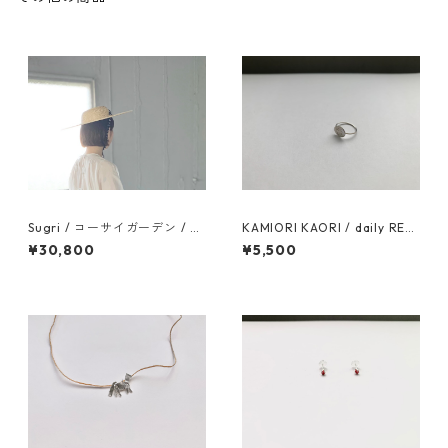
Sugri / コーサイガーデン / 水
KAMIORI KAORI / daily REF
玉ネイビー
28 RING
¥30,800
¥5,500