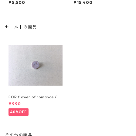
pierces / Rhodochrosite
white
¥5,500
¥15,400
セール中の商品
FOR flower of romance / PI
N BADGE
¥990
40%OFF
その他の商品