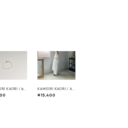
RI KAORI / bo
KAMIORI KAORI / AP
e pearl bracele
RON / white
600
¥15,400
ue