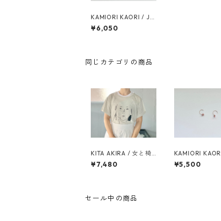
KAMIORI KAORI / JA
RDIN REF2 EARRING
¥6,050
同じカテゴリの商品
KITA AKIRA / 女と椅
KAMIORI KAORI
子 SPECIAL BOX
utique pierces
¥7,480
¥5,500
dochrosite
セール中の商品