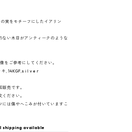
庭になる木の実をモチーフにしたイアリン
のない木目がアンティークのような
ついた画像をご参考にしてください。
メッキ, 14KGF,s i l v e r
耳販売です。
文ください。
ツには傷やへこみが付いていますこ
l shipping available