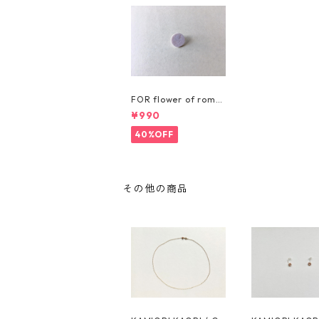
FOR flower of roma
nce / PIN BADGE
¥990
40%OFF
その他の商品