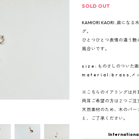
SOLD OUT
KAMIORI KAORI .
グ。
ひとつひとつ表情の違う艶
風合いです。
s i z e : ものさしの
m a t e r i a l : b r a s s ,
※こちらのイアリングは片
両耳ご希望の方は２つご注
天然素材のため、木のパー
と、ご了承ください。
Internationa