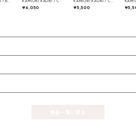
 / bo
KAMIORI KAORI / CH
KAMIORI KAORI / CH
KAMIO
/ nude
EVAL REF6 PIERCE
EVAL REF2 necklace
ANCLA
¥6,050
¥5,500
¥5,5
ERCE
商品一覧に戻る